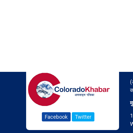
(
क
म
1
Facebook
Twitter
W