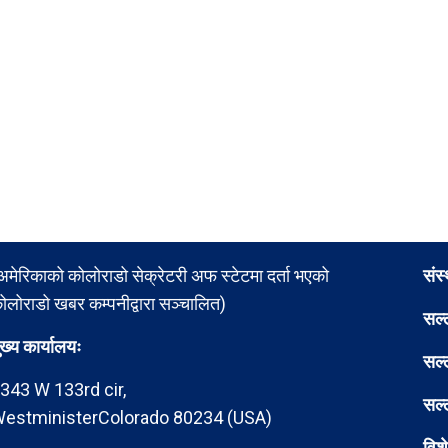
अमेरिकाको कोलोराडो सेक्रेटरी अफ स्टेटमा दर्ता भएको
संस
ोलोराडो खबर कम्पनीद्वारा सञ्चालित)
सल्
ुख्य कार्यालयः
सल्
343 W 133rd cir,
सल्
estministerColorado 80234 (USA)
विश