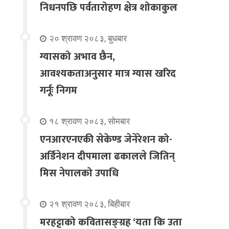
निधनपछि पर्वतारोहण क्षेत्र शोकाकुल
२० श्रावण २०८३, बुधबार
ग्यासको अभाव छैन,
आवश्यकताअनुसार मात्र ग्यास खरिद
गर्नूः निगम
१८ श्रावण २०८३, सोमबार
एनआरएनएकी सेकेण्ड जेनेरेशन को-
अर्डिनेशन दीपमाला ढकालले जितिन्
मिस नेपालको उपाधि
२१ श्रावण २०८३, बिहीबार
मरहट्टाको कवितासङ्ग्रह ‘यता कि उता