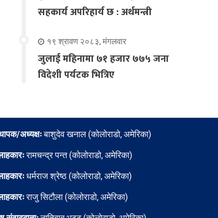
सहकार्य अपरिहार्य छ : अर्थमन्त्री
१९ श्रावण २०८३, मंगलवार
जुलाई महिनामा ७१ हजार ७७५ जना
विदेशी पर्यटक भित्रिए
्थापक/अध्यक्षः
बाशुदेव खनाल (कोलोराडो, अमेरिका)
लाहकारः
रामचन्द्र पन्त (कोलोराडो, अमेरिका)
लाहकारः
धर्मराज श्रेष्ठ (कोलोराडो, अमेरिका)
लाहकारः
राजु सिटौला (कोलोराडो, अमेरिका)
ेष संवाददाताः
नातिबाबु भट्ट (कोलोराडो, अमेरिका)