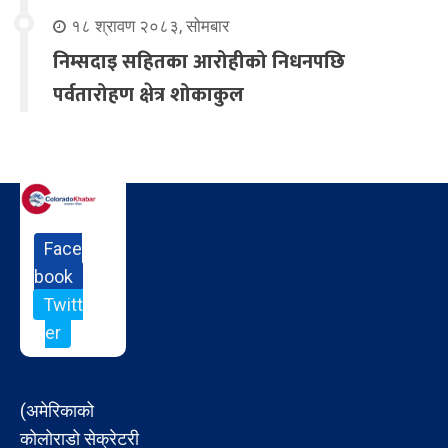
१८ श्रावण २०८३, सोमबार
निम्सदाइ सहितका आरोहीको निधनपछि
पर्वतारोहण क्षेत्र शोकाकुल
Face
book
Twitt
er
(अमेरिकाको
कोलोराडो सेक्रेटरी