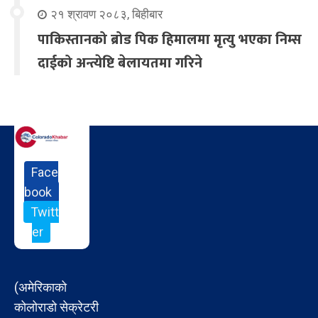
२१ श्रावण २०८३, बिहीबार
पाकिस्तानको ब्रोड पिक हिमालमा मृत्यु भएका निम्स
दाईको अन्त्येष्टि बेलायतमा गरिने
Face
book
Twitt
er
(अमेरिकाको
कोलोराडो सेक्रेटरी