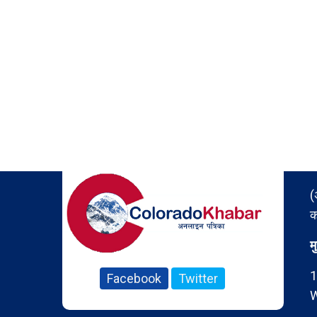
(
क
म
1
Facebook
Twitter
W