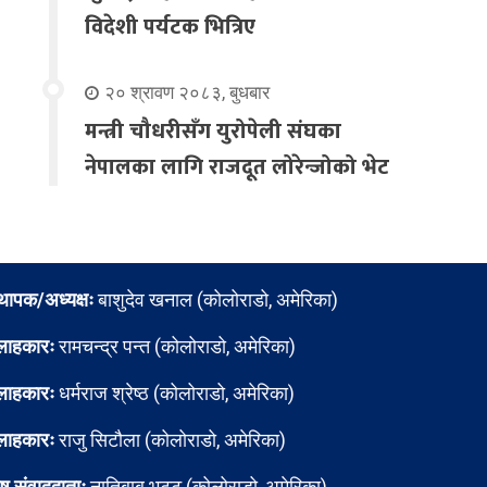
विदेशी पर्यटक भित्रिए
२० श्रावण २०८३, बुधबार
मन्त्री चौधरीसँग युरोपेली संघका
नेपालका लागि राजदूत लोरेन्जोको भेट
्थापक/अध्यक्षः
बाशुदेव खनाल (कोलोराडो, अमेरिका)
लाहकारः
रामचन्द्र पन्त (कोलोराडो, अमेरिका)
लाहकारः
धर्मराज श्रेष्ठ (कोलोराडो, अमेरिका)
लाहकारः
राजु सिटौला (कोलोराडो, अमेरिका)
ेष संवाददाताः
नातिबाबु भट्ट (कोलोराडो, अमेरिका)