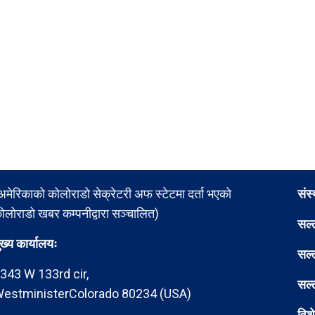
अमेरिकाको कोलोराडो सेक्रेटरी अफ स्टेटमा दर्ता भएको
संस
ोलोराडो खबर कम्पनीद्वारा सञ्चालित)
सल्
ुख्य कार्यालयः
सल्
343 W 133rd cir,
सल्
estministerColorado 80234 (USA)
विश