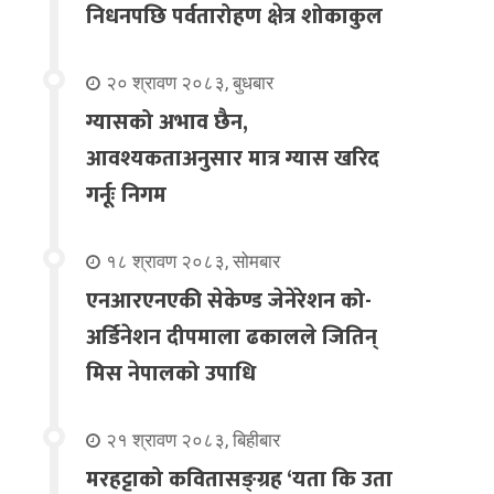
निधनपछि पर्वतारोहण क्षेत्र शोकाकुल
२० श्रावण २०८३, बुधबार
ग्यासको अभाव छैन,
आवश्यकताअनुसार मात्र ग्यास खरिद
गर्नूः निगम
१८ श्रावण २०८३, सोमबार
एनआरएनएकी सेकेण्ड जेनेरेशन को-
अर्डिनेशन दीपमाला ढकालले जितिन्
मिस नेपालको उपाधि
२१ श्रावण २०८३, बिहीबार
मरहट्टाको कवितासङ्ग्रह ‘यता कि उता