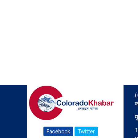
(
क
म
1
Facebook
Twitter