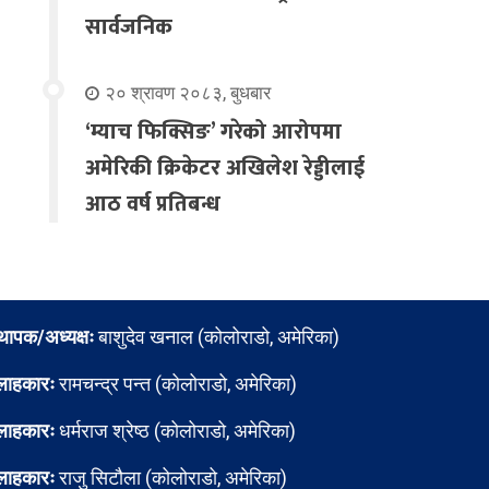
सार्वजनिक
२० श्रावण २०८३, बुधबार
‘म्याच फिक्सिङ’ गरेको आरोपमा
अमेरिकी क्रिकेटर अखिलेश रेड्डीलाई
आठ वर्ष प्रतिबन्ध
्थापक/अध्यक्षः
बाशुदेव खनाल (कोलोराडो, अमेरिका)
लाहकारः
रामचन्द्र पन्त (कोलोराडो, अमेरिका)
लाहकारः
धर्मराज श्रेष्ठ (कोलोराडो, अमेरिका)
लाहकारः
राजु सिटौला (कोलोराडो, अमेरिका)