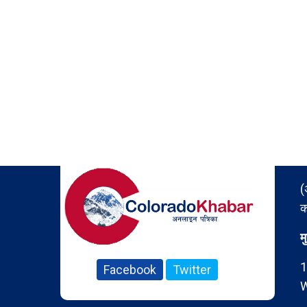
(
क
म
1
Facebook
Twitter
W