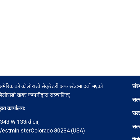
अमेरिकाको कोलोराडो सेक्रेटरी अफ स्टेटमा दर्ता भएको
संस
ोलोराडो खबर कम्पनीद्वारा सञ्चालित)
सल्
ुख्य कार्यालयः
सल्
343 W 133rd cir,
सल्
estministerColorado 80234 (USA)
विश