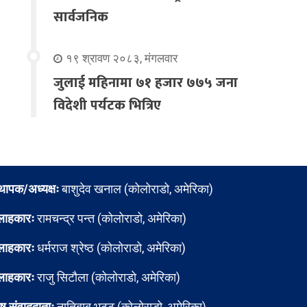
सार्वजनिक
१९ श्रावण २०८३, मंगलवार
जुलाई महिनामा ७१ हजार ७७५ जना
विदेशी पर्यटक भित्रिए
्थापक/अध्यक्षः
बाशुदेव खनाल (कोलोराडो, अमेरिका)
लाहकारः
रामचन्द्र पन्त (कोलोराडो, अमेरिका)
लाहकारः
धर्मराज श्रेष्ठ (कोलोराडो, अमेरिका)
लाहकारः
राजु सिटौला (कोलोराडो, अमेरिका)
ेष संवाददाताः
नातिबाबु भट्ट (कोलोराडो, अमेरिका)