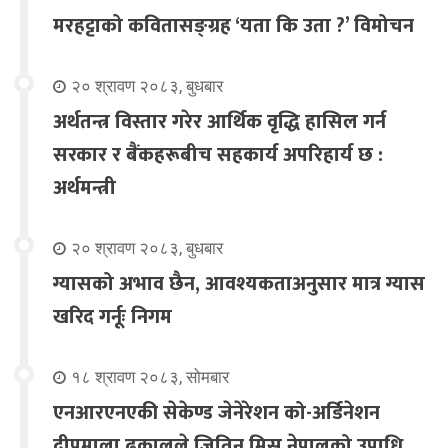
मरहट्टाको कवितासङ्ग्रह ‘यता कि उता ?’ विमोचन
२० श्रावण २०८३, बुधबार
अर्थतन्त्र विस्तार गरेर आर्थिक वृद्धि हासिल गर्न
सरकार र बैंकहरूबीच सहकार्य अपरिहार्य छ :
अर्थमन्त्री
२० श्रावण २०८३, बुधबार
ग्यासको अभाव छैन, आवश्यकताअनुसार मात्र ग्यास
खरिद गर्नूः निगम
१८ श्रावण २०८३, सोमबार
एनआरएनएकी सेकेण्ड जेनेरेशन को-अर्डिनेशन
दीपमाला ढकालले जितिन् मिस नेपालको उपाधि