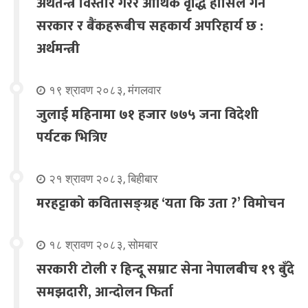
अर्थतन्त्र विस्तार गरेर आर्थिक वृद्धि हासिल गर्न
सरकार र बैंकहरूबीच सहकार्य अपरिहार्य छ :
अर्थमन्त्री
१९ श्रावण २०८३, मंगलवार
जुलाई महिनामा ७१ हजार ७७५ जना विदेशी
पर्यटक भित्रिए
२१ श्रावण २०८३, बिहीबार
मरहट्टाको कवितासङ्ग्रह ‘यता कि उता ?’ विमोचन
१८ श्रावण २०८३, सोमबार
सरकारी टोली र हिन्दू सम्राट सेना नेपालबीच १९ बुँदे
समझदारी, आन्दोलन फिर्ता