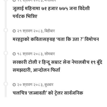
१९ श्रावण २०८३, मंगलवार
जुलाई महिनामा ७१ हजार ७७५ जना विदेशी
पर्यटक भित्रिए
२१ श्रावण २०८३, बिहीबार
मरहट्टाको कवितासङ्ग्रह ‘यता कि उता ?’ विमोचन
१८ श्रावण २०८३, सोमबार
सरकारी टोली र हिन्दू सम्राट सेना नेपालबीच १९ बुँदे
समझदारी, आन्दोलन फिर्ता
२० श्रावण २०८३, बुधबार
चलचित्र ‘लज्जावती’ को ट्रेलर सार्वजनिक