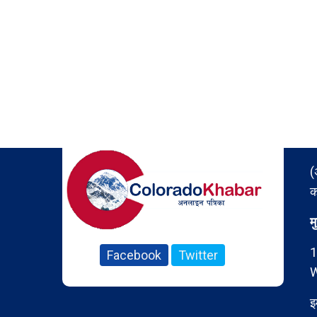
(
क
म
1
Facebook
Twitter
W
इ