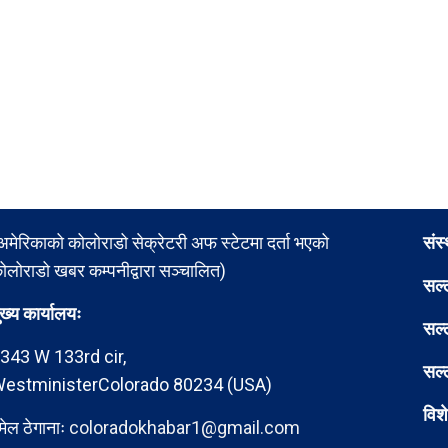
अमेरिकाको कोलोराडो सेक्रेटरी अफ स्टेटमा दर्ता भएको
संस
ोलोराडो खबर कम्पनीद्वारा सञ्चालित)
सल्
ुख्य कार्यालयः
सल्
343 W 133rd cir,
सल्
estministerColorado 80234 (USA)
विश
मेल ठेगानाः
coloradokhabar1@gmail.com