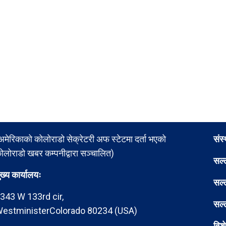
अमेरिकाको कोलोराडो सेक्रेटरी अफ स्टेटमा दर्ता भएको
संस
ोलोराडो खबर कम्पनीद्वारा सञ्चालित)
सल्
ुख्य कार्यालयः
सल्
343 W 133rd cir,
सल्
estministerColorado 80234 (USA)
विश