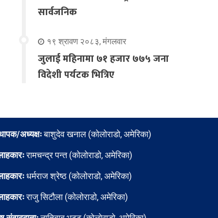
सार्वजनिक
१९ श्रावण २०८३, मंगलवार
जुलाई महिनामा ७१ हजार ७७५ जना
विदेशी पर्यटक भित्रिए
्थापक/अध्यक्षः
बाशुदेव खनाल (कोलोराडो, अमेरिका)
लाहकारः
रामचन्द्र पन्त (कोलोराडो, अमेरिका)
लाहकारः
धर्मराज श्रेष्ठ (कोलोराडो, अमेरिका)
लाहकारः
राजु सिटौला (कोलोराडो, अमेरिका)
ेष संवाददाताः
नातिबाबु भट्ट (कोलोराडो, अमेरिका)