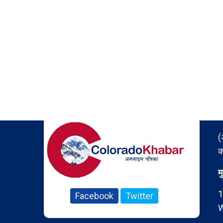
(
क
म
1
Facebook
Twitter
W