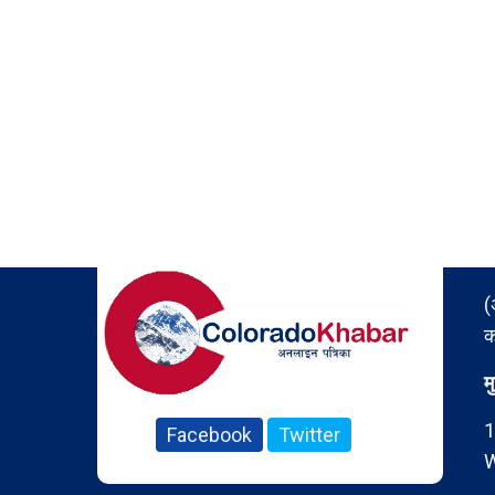
(
क
म
1
Facebook
Twitter
W