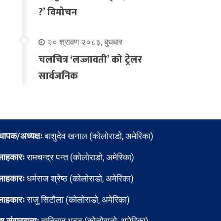
?’ विमोचन
२० श्रावण २०८३, बुधबार
चलचित्र ‘लज्जावती’ को ट्रेलर
सार्वजनिक
्थापक/अध्यक्षः
बाशुदेव खनाल (कोलोराडो, अमेरिका)
लाहकारः
रामचन्द्र पन्त (कोलोराडो, अमेरिका)
लाहकारः
धर्मराज श्रेष्ठ (कोलोराडो, अमेरिका)
लाहकारः
राजु सिटौला (कोलोराडो, अमेरिका)
ेष संवाददाताः
नातिबाबु भट्ट (कोलोराडो, अमेरिका)