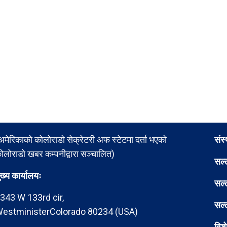
अमेरिकाको कोलोराडो सेक्रेटरी अफ स्टेटमा दर्ता भएको
संस
ोलोराडो खबर कम्पनीद्वारा सञ्चालित)
सल्
ुख्य कार्यालयः
सल्
343 W 133rd cir,
सल्
estministerColorado 80234 (USA)
विश