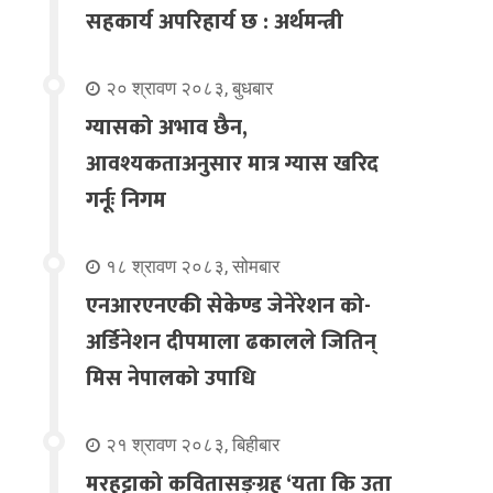
सहकार्य अपरिहार्य छ : अर्थमन्त्री
२० श्रावण २०८३, बुधबार
ग्यासको अभाव छैन,
आवश्यकताअनुसार मात्र ग्यास खरिद
गर्नूः निगम
१८ श्रावण २०८३, सोमबार
एनआरएनएकी सेकेण्ड जेनेरेशन को-
अर्डिनेशन दीपमाला ढकालले जितिन्
मिस नेपालको उपाधि
२१ श्रावण २०८३, बिहीबार
मरहट्टाको कवितासङ्ग्रह ‘यता कि उता