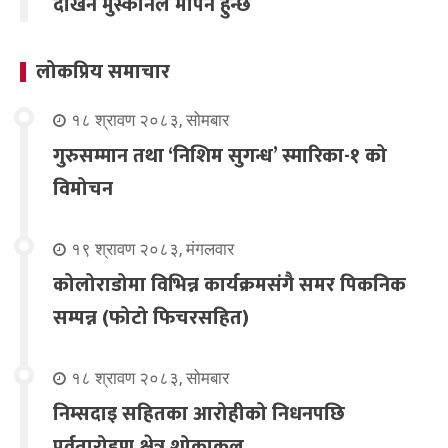
देखिने मुस्कानले मापन हुन्छ
लोकप्रिय समाचार
१८ श्रावण २०८३, सोमबार
गुरुसम्मान तथा ‘निशिम सुगन्ध’ स्मारिका-१ को
विमोचन
१९ श्रावण २०८३, मंगलवार
कोलोराडोमा विभिन्न कार्यक्रमसंगै समर पिकनिक
सम्पन्न (फोटो फिचरसहित)
१८ श्रावण २०८३, सोमबार
निम्सदाइ सहितका आरोहीको निधनपछि
पर्वतारोहण क्षेत्र शोकाकुल