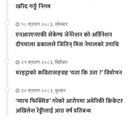
खरिद गर्नूः निगम
१८ श्रावण २०८३, सोमबार
एनआरएनएकी सेकेण्ड जेनेरेशन को-अर्डिनेशन
दीपमाला ढकालले जितिन् मिस नेपालको उपाधि
२१ श्रावण २०८३, बिहीबार
मरहट्टाको कवितासङ्ग्रह ‘यता कि उता ?’ विमोचन
२० श्रावण २०८३, बुधबार
‘म्याच फिक्सिङ’ गरेको आरोपमा अमेरिकी क्रिकेटर
अखिलेश रेड्डीलाई आठ वर्ष प्रतिबन्ध