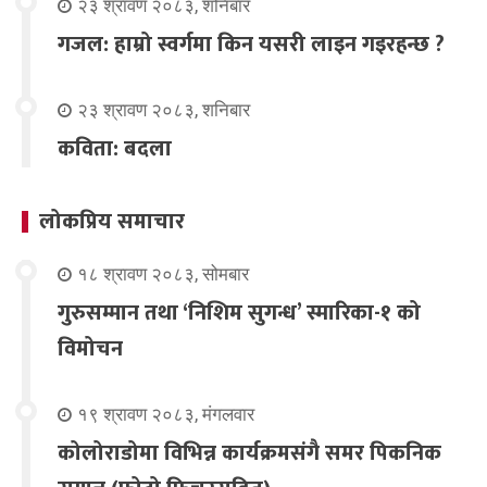
२३ श्रावण २०८३, शनिबार
गजल: हाम्रो स्वर्गमा किन यसरी लाइन गइरहन्छ ?
२३ श्रावण २०८३, शनिबार
कविता: बदला
लोकप्रिय समाचार
१८ श्रावण २०८३, सोमबार
गुरुसम्मान तथा ‘निशिम सुगन्ध’ स्मारिका-१ को
विमोचन
१९ श्रावण २०८३, मंगलवार
कोलोराडोमा विभिन्न कार्यक्रमसंगै समर पिकनिक