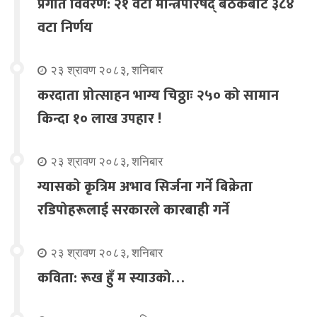
प्रगति विवरण: २१ वटा मन्त्रिपरिषद् बैठकबाट ३८४
वटा निर्णय
२३ श्रावण २०८३, शनिबार
करदाता प्रोत्साहन भाग्य चिठ्ठाः २५० को सामान
किन्दा १० लाख उपहार !
२३ श्रावण २०८३, शनिबार
ग्यासको कृत्रिम अभाव सिर्जना गर्ने बिक्रेता
रडिपोहरूलाई सरकारले कारबाही गर्ने
२३ श्रावण २०८३, शनिबार
कविता: रूख हुँ म स्याउको…