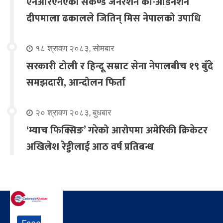
एनआरएनएकी सेकेण्ड जेनेरेशन को-अर्डिनेशन
दीपमाला ढकालले जितिन् मिस नेपालको उपाधि
१८ श्रावण २०८३, सोमबार
सरकारी टोली र हिन्दू सम्राट सेना नेपालबीच १९ बुँदे
समझदारी, आन्दोलन फिर्ता
२० श्रावण २०८३, बुधबार
‘म्याच फिक्सिङ’ गरेको आरोपमा अमेरिकी क्रिकेटर
अखिलेश रेड्डीलाई आठ वर्ष प्रतिबन्ध