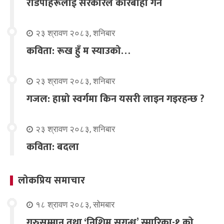
रडिपोहरूलाई सरकारले कारबाही गर्ने
२३ श्रावण २०८३, शनिबार
कविता: रूख हुँ म स्याउको…
२३ श्रावण २०८३, शनिबार
गजल: हाम्रो स्वर्गमा किन यसरी लाइन गइरहन्छ ?
२३ श्रावण २०८३, शनिबार
कविता: बदला
लोकप्रिय समाचार
१८ श्रावण २०८३, सोमबार
गुरुसम्मान तथा ‘निशिम सुगन्ध’ स्मारिका-१ को