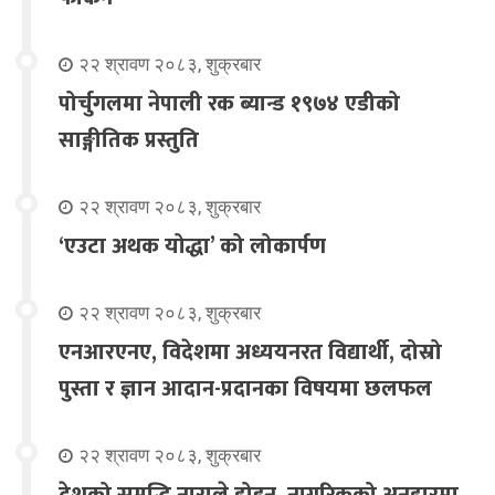
२२ श्रावण २०८३, शुक्रबार
पोर्चुगलमा नेपाली रक ब्यान्ड १९७४ एडीको
साङ्गीतिक प्रस्तुति
२२ श्रावण २०८३, शुक्रबार
‘एउटा अथक योद्धा’ को लोकार्पण
२२ श्रावण २०८३, शुक्रबार
एनआरएनए, विदेशमा अध्ययनरत विद्यार्थी, दोस्रो
पुस्ता र ज्ञान आदान-प्रदानका विषयमा छलफल
२२ श्रावण २०८३, शुक्रबार
देशको समृद्धि नाराले होइन, नागरिकको अनुहारमा