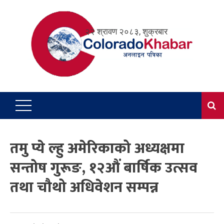
Skip
to
२२ श्रावण २०८३, शुक्रबार
content
तमु प्ये ल्हु अमेरिकाको अध्यक्षमा
सन्तोष गुरूङ, १२औं बार्षिक उत्सव
तथा चौथो अधिवेशन सम्पन्न