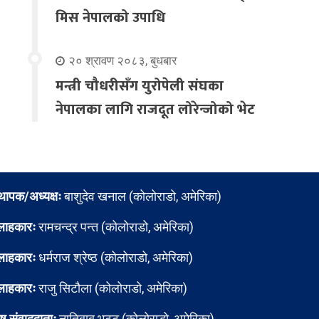
मिस नेपालको उपाधि
२० श्रावण २०८३, बुधबार
मन्त्री चौधरीसँग युरोपेली संघका
नेपालका लागि राजदूत लोरेन्जोको भेट
्थापक/अध्यक्षः
बाशुदेव खनाल (कोलोराडो, अमेरिका)
लाहकारः
रामचन्द्र पन्त (कोलोराडो, अमेरिका)
लाहकारः
धर्मराज श्रेष्ठ (कोलोराडो, अमेरिका)
लाहकारः
राजु सिटौला (कोलोराडो, अमेरिका)
ेष संवाददाताः
नातिबाबु भट्ट (कोलोराडो, अमेरिका)