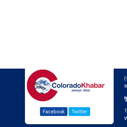
(
क
म
1
Facebook
Twitter
W