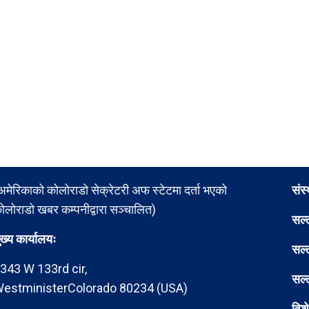
अमेरिकाको कोलोराडो सेक्रेटरी अफ स्टेटमा दर्ता भएको
संस
ोलोराडो खबर कम्पनीद्वारा सञ्चालित)
सल्
ुख्य कार्यालयः
सल्
343 W 133rd cir,
सल्
estministerColorado 80234 (USA)
विश