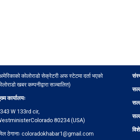
अमेरिकाको कोलोराडो सेक्रेटरी अफ स्टेटमा दर्ता भएको
संस
ोलोराडो खबर कम्पनीद्वारा सञ्चालित)
सल्
ुख्य कार्यालयः
सल्
343 W 133rd cir,
सल्
estministerColorado 80234 (USA)
विश
मेल ठेगानाः
coloradokhabar1@gmail.com