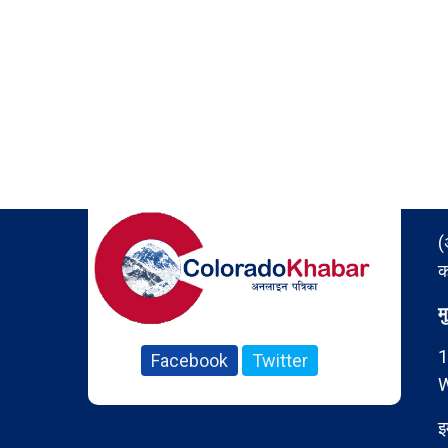
(
क
म
1
Facebook
Twitter
W
इ