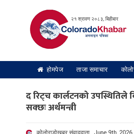
Skip
to
२१ श्रावण २०८३, बिहीबार
content
होमपेज
ताजा समाचार
कोलो
द रिट्च कार्लटनको उपस्थितिले वि
सक्छः अर्थमन्त्री
कोलोराडोखबर संवाददाता
,
June 9th, 2026