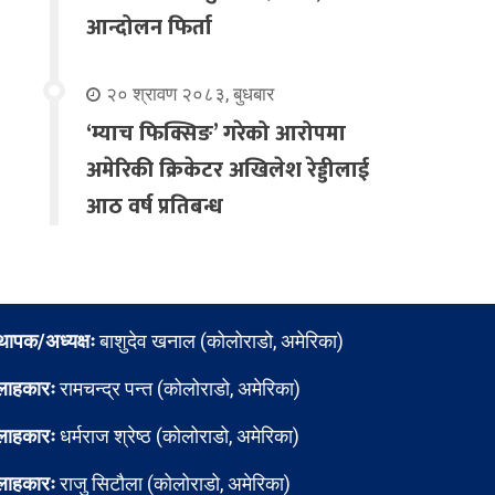
आन्दोलन फिर्ता
२० श्रावण २०८३, बुधबार
‘म्याच फिक्सिङ’ गरेको आरोपमा
अमेरिकी क्रिकेटर अखिलेश रेड्डीलाई
आठ वर्ष प्रतिबन्ध
्थापक/अध्यक्षः
बाशुदेव खनाल (कोलोराडो, अमेरिका)
लाहकारः
रामचन्द्र पन्त (कोलोराडो, अमेरिका)
लाहकारः
धर्मराज श्रेष्ठ (कोलोराडो, अमेरिका)
लाहकारः
राजु सिटौला (कोलोराडो, अमेरिका)