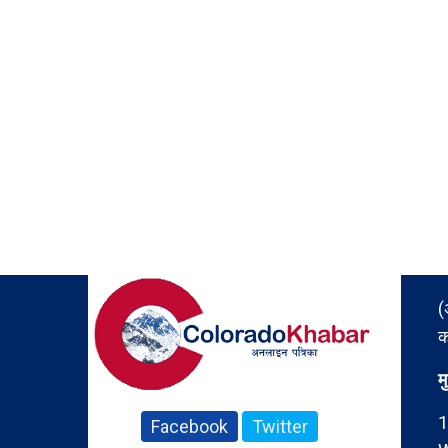
(
क
म
1
Facebook
Twitter