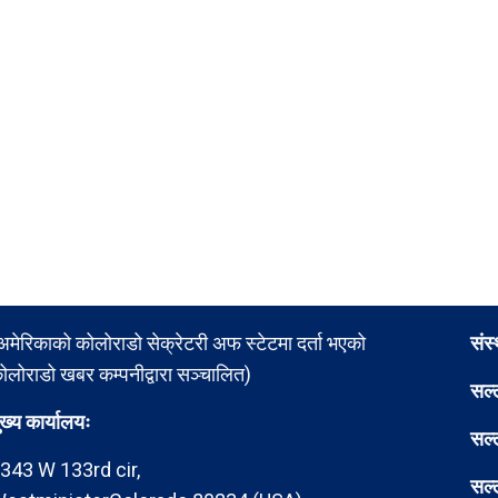
अमेरिकाको कोलोराडो सेक्रेटरी अफ स्टेटमा दर्ता भएको
संस
ोलोराडो खबर कम्पनीद्वारा सञ्चालित)
सल्
ुख्य कार्यालयः
सल्
343 W 133rd cir,
सल्