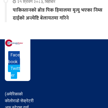
२१ श्रावण २०८३, बिहीबार
पाकिस्तानको ब्रोड पिक हिमालमा मृत्यु भएका निम्स
दाईको अन्त्येष्टि बेलायतमा गरिने
Face
book
Twitt
er
(अमेरिकाको
कोलोराडो सेक्रेटरी
अफ स्टेटमा दर्ता