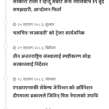
सरकारी टोली र हिन्दू सम्राट सेना नेपालबीच १९ बुँदे
समझदारी, आन्दोलन फिर्ता
२० श्रावण २०८३, बुधबार
चलचित्र ‘लज्जावती’ को ट्रेलर सार्वजनिक
२१ श्रावण २०८३, बिहीबार
तीन अन्तरराष्ट्रिय संस्थालाई स्पष्टीकरण सोध्न
सरकारलाई निर्देशन
१८ श्रावण २०८३, सोमबार
एनआरएनएकी सेकेण्ड जेनेरेशन को-अर्डिनेशन
दीपमाला ढकालले जितिन् मिस नेपालको उपाधि