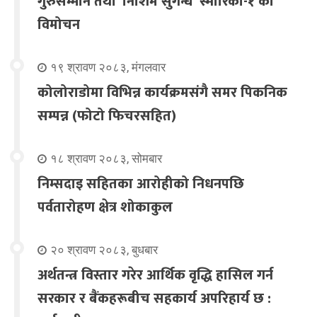
गुरुसम्मान तथा ‘निशिम सुगन्ध’ स्मारिका-१ को
विमोचन
१९ श्रावण २०८३, मंगलवार
कोलोराडोमा विभिन्न कार्यक्रमसंगै समर पिकनिक
सम्पन्न (फोटो फिचरसहित)
१८ श्रावण २०८३, सोमबार
निम्सदाइ सहितका आरोहीको निधनपछि
पर्वतारोहण क्षेत्र शोकाकुल
२० श्रावण २०८३, बुधबार
अर्थतन्त्र विस्तार गरेर आर्थिक वृद्धि हासिल गर्न
सरकार र बैंकहरूबीच सहकार्य अपरिहार्य छ :