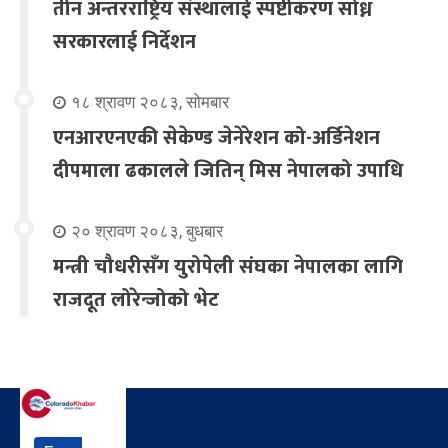
तीन अन्तरराष्ट्रिय संस्थालाई स्पष्टीकरण सोध्न
सरकारलाई निर्देशन
१८ श्रावण २०८३, सोमबार
एनआरएनएकी सेकेण्ड जेनेरेशन को-अर्डिनेशन
दीपमाला ढकालले जितिन् मिस नेपालको उपाधि
२० श्रावण २०८३, बुधबार
मन्त्री चौधरीसँग युरोपेली संघका नेपालका लागि
राजदूत लोरेन्जोको भेट