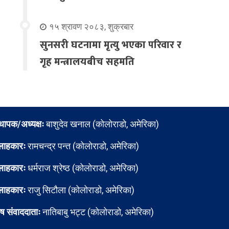
१५ श्रावण २०८३, शुक्रबार
सुनसरी घटनामा मृत्यु भएका परिवार र
गृह मन्त्रालयबीच सहमति
्थापक/अध्यक्षः
बाशुदेव खनाल (कोलोराडो, अमेरिका)
लाहकारः
रामचन्द्र पन्त (कोलोराडो, अमेरिका)
लाहकारः
धर्मराज श्रेष्ठ (कोलोराडो, अमेरिका)
लाहकारः
राजु सिटौला (कोलोराडो, अमेरिका)
ेष संवाददाताः
नातिबाबु भट्ट (कोलोराडो, अमेरिका)