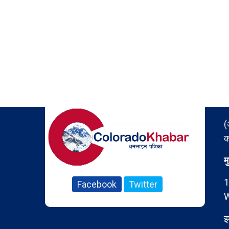
(
क
म
1
Facebook
Twitter
W
इ