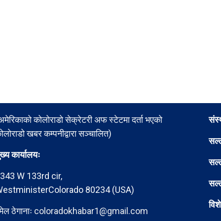
अमेरिकाको कोलोराडो सेक्रेटरी अफ स्टेटमा दर्ता भएको
संस
ोलोराडो खबर कम्पनीद्वारा सञ्चालित)
सल्
ुख्य कार्यालयः
सल्
343 W 133rd cir,
सल्
estministerColorado 80234 (USA)
विश
मेल ठेगानाः
coloradokhabar1@gmail.com