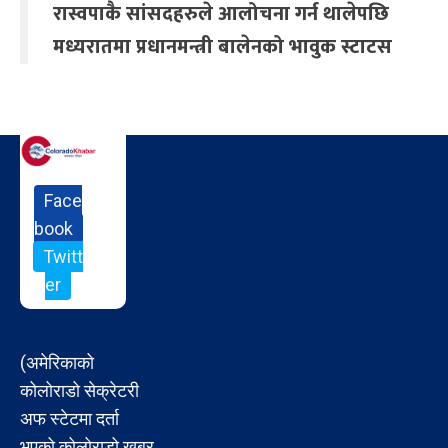
रास्वपाकै सांसदहरुले आलोचना गर्न थालेपछि
मध्यरातमा प्रधानमन्त्री बालेनको भावुक स्टाटस
Face
book
Twitt
er
(अमेरिकाको
कोलोराडो सेक्रेटरी
अफ स्टेटमा दर्ता
भएको कोलोराडो खबर