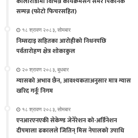
कोलोराडोमा विभिन्न कार्यक्रमसंगै समर पिकनिक
सम्पन्न (फोटो फिचरसहित)
१८ श्रावण २०८३, सोमबार
निम्सदाइ सहितका आरोहीको निधनपछि
पर्वतारोहण क्षेत्र शोकाकुल
२० श्रावण २०८३, बुधबार
ग्यासको अभाव छैन, आवश्यकताअनुसार मात्र ग्यास
खरिद गर्नूः निगम
१८ श्रावण २०८३, सोमबार
एनआरएनएकी सेकेण्ड जेनेरेशन को-अर्डिनेशन
दीपमाला ढकालले जितिन् मिस नेपालको उपाधि