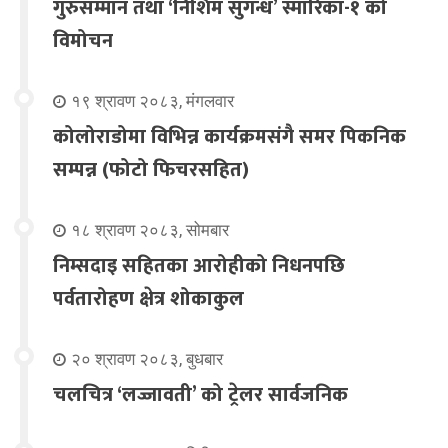
गुरुसम्मान तथा ‘निशिम सुगन्ध’ स्मारिका-१ को
विमोचन
१९ श्रावण २०८३, मंगलवार
कोलोराडोमा विभिन्न कार्यक्रमसंगै समर पिकनिक
सम्पन्न (फोटो फिचरसहित)
१८ श्रावण २०८३, सोमबार
निम्सदाइ सहितका आरोहीको निधनपछि
पर्वतारोहण क्षेत्र शोकाकुल
२० श्रावण २०८३, बुधबार
चलचित्र ‘लज्जावती’ को ट्रेलर सार्वजनिक