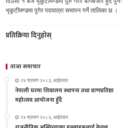
दिउँसो १ बजे भृकुटीमण्डमा पुरु गरेर बागबजार हुँदै पुनः
भृकुटीमण्डमा पुगेर पदयात्रा समापन गर्ने तालिका छ ।
प्रतिक्रिया दिनुहोस्
ताजा समाचार
२४ श्रावण २०८३, आईतवार
नेपाली घरमा शिवालय स्थापना तथा प्राणप्रतिष्ठा
महोत्सव आयोजना हुँदै
२४ श्रावण २०८३, आईतवार
राजनीतिक अस्थिरताका हल्लाहरूलाई केवल