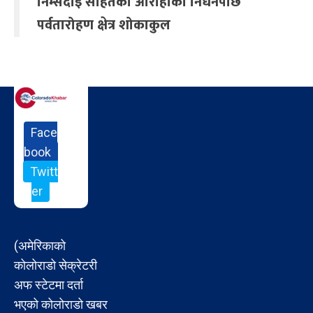
निम्सदाइ सहितका आरोहीको निधनपछि
पर्वतारोहण क्षेत्र शोकाकुल
Face
book
Twitt
er
(अमेरिकाको
कोलोराडो सेक्रेटरी
अफ स्टेटमा दर्ता
भएको कोलोराडो खबर