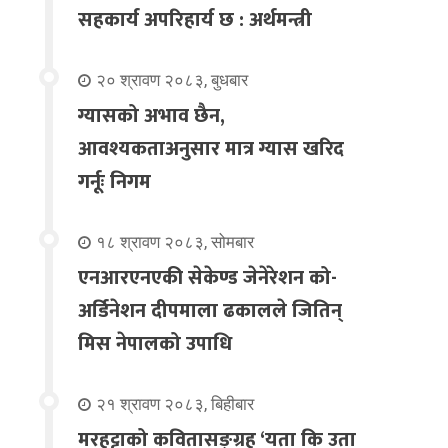
सहकार्य अपरिहार्य छ : अर्थमन्त्री
२० श्रावण २०८३, बुधबार
ग्यासको अभाव छैन,
आवश्यकताअनुसार मात्र ग्यास खरिद
गर्नूः निगम
१८ श्रावण २०८३, सोमबार
एनआरएनएकी सेकेण्ड जेनेरेशन को-
अर्डिनेशन दीपमाला ढकालले जितिन्
मिस नेपालको उपाधि
२१ श्रावण २०८३, बिहीबार
मरहट्टाको कवितासङ्ग्रह ‘यता कि उता