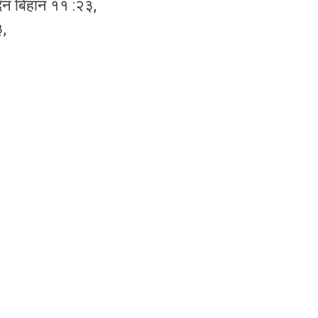
दिन बिहान ११ :२३,
३,