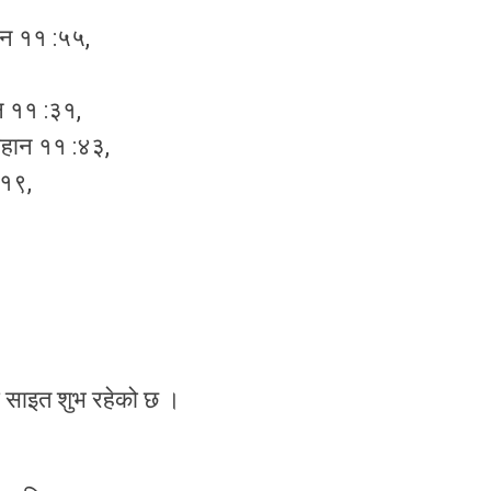
ान ११ :५५,
न ११ :३१,
िहान ११ :४३,
:१९,
को साइत शुभ रहेको छ ।