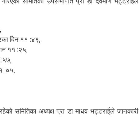
 गरिएको समितिका उपसभापति प्रा डा देवमणि भट्टराईले
,
बरका दिन ११ :४९,
हान ११ :२५,
 :५७,
११ :०५,
ेको समितिका अध्यक्ष प्रा डा माधव भट्टराईले जानकारी