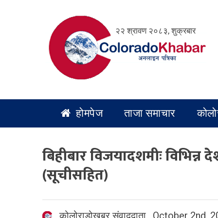
Skip
to
२२ श्रावण २०८३, शुक्रबार
content
होमपेज
ताजा समाचार
कोलो
बिहीबार विजयादशमीः विभिन्न द
(सूचीसहित)
कोलोराडोखबर संवाददाता
,
October 2nd, 2