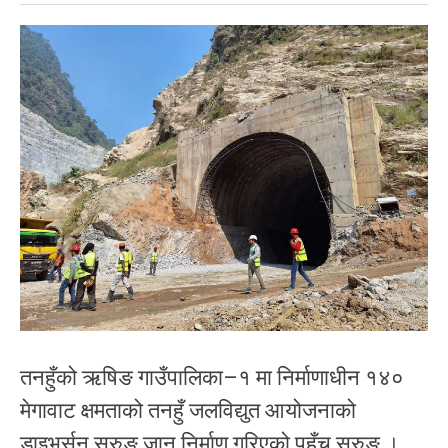
तनहुँको ऋषिङ गाउँपालिका–१ मा निर्माणाधीन १४०
मेगावाट क्षमताको तनहुँ जलविद्युत आयोजनाको
डाइभर्सन सुरुङ जान निर्माण गरिएको पहुँच सुरुङ ।