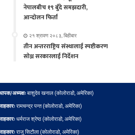
नेपालबीच १९ बुँदे समझदारी,
आन्दोलन फिर्ता
२१ श्रावण २०८३, बिहीबार
तीन अन्तरराष्ट्रिय संस्थालाई स्पष्टीकरण
सोध्न सरकारलाई निर्देशन
्थापक/अध्यक्षः
बाशुदेव खनाल (कोलोराडो, अमेरिका)
लाहकारः
रामचन्द्र पन्त (कोलोराडो, अमेरिका)
लाहकारः
धर्मराज श्रेष्ठ (कोलोराडो, अमेरिका)
लाहकारः
राजु सिटौला (कोलोराडो, अमेरिका)