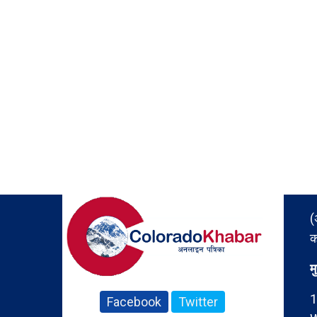
(
क
म
1
Facebook
Twitter