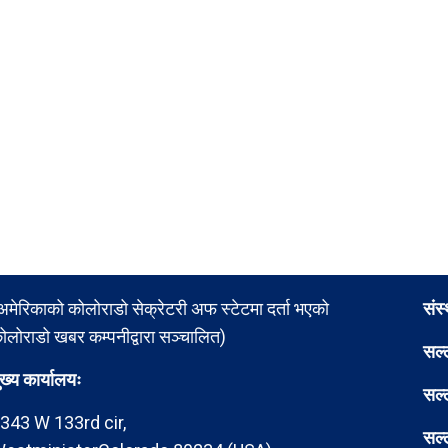
अमेरिकाको कोलोराडो सेक्रेटरी अफ स्टेटमा दर्ता भएको
संस
ोलोराडो खबर कम्पनीद्वारा सञ्चालित)
सल्
ुख्य कार्यालयः
सल्
343 W 133rd cir,
सल्