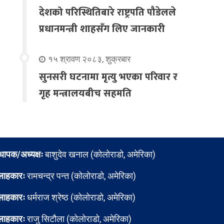
देशको परिस्थितिबारे राष्ट्रपति पौडेलले
प्रधानमन्त्री शाहसँग लिए जानकारी
१५ श्रावण २०८३, शुक्रबार
सुनसरी घटनामा मृत्यु भएका परिवार र
गृह मन्त्रालयबीच सहमति
्थापक/अध्यक्षः
बाशुदेव खनाल (कोलोराडो, अमेरिका)
लाहकारः
रामचन्द्र पन्त (कोलोराडो, अमेरिका)
लाहकारः
धर्मराज श्रेष्ठ (कोलोराडो, अमेरिका)
लाहकारः
राजु सिटौला (कोलोराडो, अमेरिका)