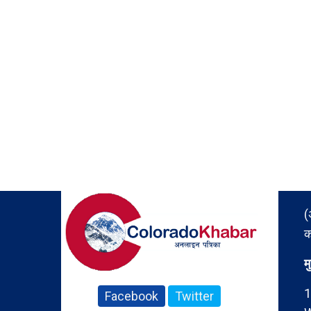
(
क
म
1
Facebook
Twitter