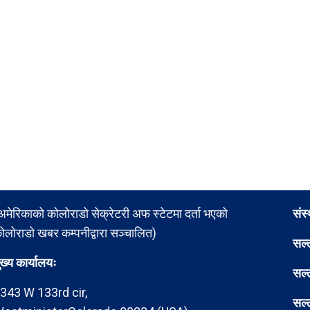
अमेरिकाको कोलोराडो सेक्रेटरी अफ स्टेटमा दर्ता भएको
संस
ोलोराडो खबर कम्पनीद्वारा सञ्चालित)
सल्
ुख्य कार्यालयः
सल्
343 W 133rd cir,
सल्