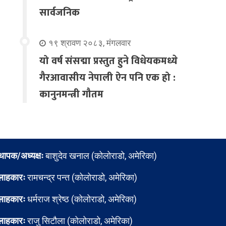
सार्वजनिक
१९ श्रावण २०८३, मंगलवार
यो वर्ष संसद्मा प्रस्तुत हुने विधेयकमध्ये
गैरआवासीय नेपाली ऐन पनि एक हो :
कानुनमन्त्री गौतम
्थापक/अध्यक्षः
बाशुदेव खनाल (कोलोराडो, अमेरिका)
लाहकारः
रामचन्द्र पन्त (कोलोराडो, अमेरिका)
लाहकारः
धर्मराज श्रेष्ठ (कोलोराडो, अमेरिका)
लाहकारः
राजु सिटौला (कोलोराडो, अमेरिका)