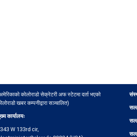
अमेरिकाको कोलोराडो सेक्रेटरी अफ स्टेटमा दर्ता भएको
संस
ोलोराडो खबर कम्पनीद्वारा सञ्चालित)
सल्
ुख्य कार्यालयः
सल्
343 W 133rd cir,
सल्