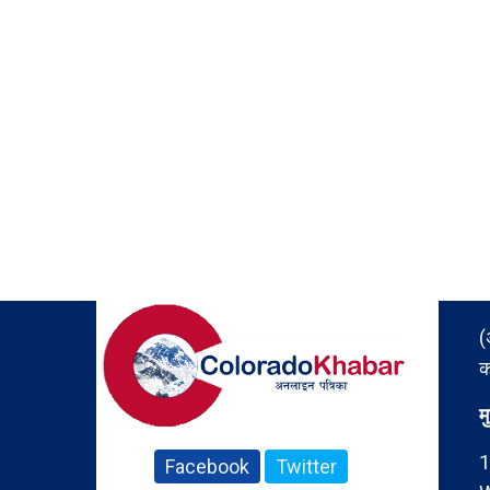
(
क
म
1
Facebook
Twitter