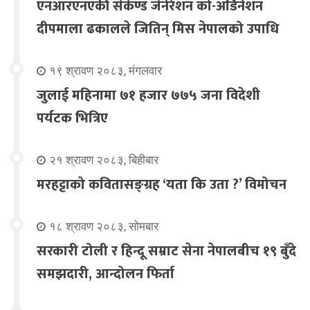
एनआरएनएकी सेकेण्ड जेनेरेशन को-अर्डिनेशन
दीपमाला ढकालले जितिन् मिस नेपालको उपाधि
१९ श्रावण २०८३, मंगलवार
जुलाई महिनामा ७१ हजार ७७५ जना विदेशी
पर्यटक भित्रिए
२१ श्रावण २०८३, बिहीबार
मरहट्टाको कवितासङ्ग्रह ‘यता कि उता ?’ विमोचन
१८ श्रावण २०८३, सोमबार
सरकारी टोली र हिन्दू सम्राट सेना नेपालबीच १९ बुँदे
समझदारी, आन्दोलन फिर्ता