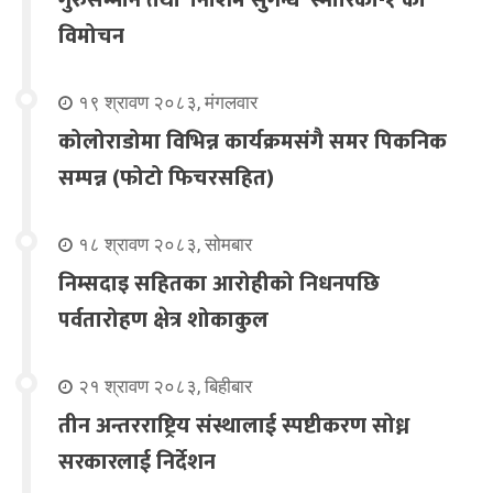
गुरुसम्मान तथा ‘निशिम सुगन्ध’ स्मारिका-१ को
विमोचन
१९ श्रावण २०८३, मंगलवार
कोलोराडोमा विभिन्न कार्यक्रमसंगै समर पिकनिक
सम्पन्न (फोटो फिचरसहित)
१८ श्रावण २०८३, सोमबार
निम्सदाइ सहितका आरोहीको निधनपछि
पर्वतारोहण क्षेत्र शोकाकुल
२१ श्रावण २०८३, बिहीबार
तीन अन्तरराष्ट्रिय संस्थालाई स्पष्टीकरण सोध्न
सरकारलाई निर्देशन