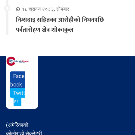
१८ श्रावण २०८३, सोमबार
निम्सदाइ सहितका आरोहीको निधनपछि
पर्वतारोहण क्षेत्र शोकाकुल
Face
book
Twitt
er
(अमेरिकाको
कोलोराडो सेक्रेटरी