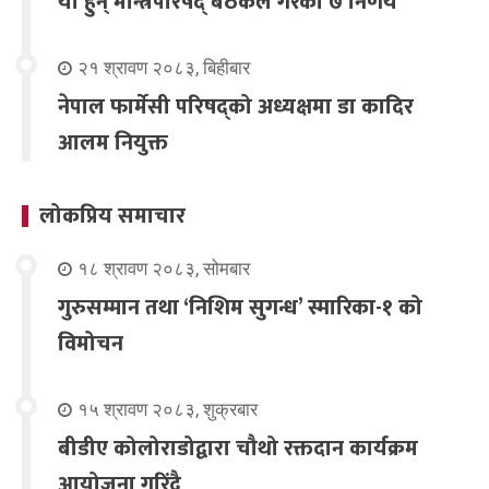
यी हुन् मन्त्रिपरिषद् बैठकले गरेका ७ निर्णय
२१ श्रावण २०८३, बिहीबार
नेपाल फार्मेसी परिषद्को अध्यक्षमा डा कादिर
आलम नियुक्त
लोकप्रिय समाचार
१८ श्रावण २०८३, सोमबार
गुरुसम्मान तथा ‘निशिम सुगन्ध’ स्मारिका-१ को
विमोचन
१५ श्रावण २०८३, शुक्रबार
बीडीए कोलोराडोद्वारा चौथो रक्तदान कार्यक्रम
आयोजना गरिंदै