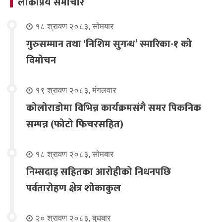
लोकप्रिय समाचार
१८ श्रावण २०८३, सोमबार
गुरुसम्मान तथा ‘निशिम सुगन्ध’ स्मारिका-१ को
विमोचन
१९ श्रावण २०८३, मंगलवार
कोलोराडोमा विभिन्न कार्यक्रमसंगै समर पिकनिक
सम्पन्न (फोटो फिचरसहित)
१८ श्रावण २०८३, सोमबार
निम्सदाइ सहितका आरोहीको निधनपछि
पर्वतारोहण क्षेत्र शोकाकुल
२० श्रावण २०८३, बुधबार