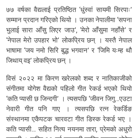
७७ वर्षका वैद्यलाई प्रतिष्ठित ‘धुंस्वां सायमी सिरपाः’
सम्मान प्रदान गरिएको थियो । उनका नेपालीमा ‘सपना
भुलाई सारा आँसु लिएर जाउ’, ‘मेरो आँसुमा नहाँसे’ र
‘नेपाल मेरो उपहार भो’ लोकप्रिय छन् । यस्तै नेपाल
भाषामा ‘जय नमो सिरि बुद्ध भगवान’ र ‘जिमि यःम्ह थौ
जिथाय् वइ’ लोकप्रिय छन् ।
विसं २०२२ मा किरण खरेलको शब्द र नातिकाजीको
संगीतमा योगेश वैद्यको पहिलो गीत रेकर्ड भएको थियो
‘कति प्यासी छ जिन्दगी’ । त्यसपछि ‘जीवन जिगु…एउटा
नेवारी गीत पनि गाए । त्यसपछि रत्न रेकर्डिङ
संस्थानमा एकैपटक चारवटा गीत डिस्क रेकर्ड भए ।
कति प्यासी… सहित नित्य नयनमा तारा, प्रेमको अधुरो