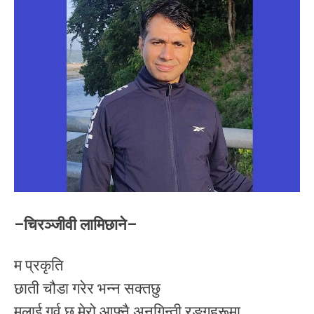
–चिरञ्जीवी लामिछाने–
म प्रकृति
छाती चौडा गरेर भन्न सक्तछु
मलाई गर्व छ मेरो आफ्नै अनगिन्ती रङ्गहरूमा